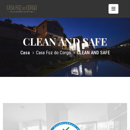
ÍCIO
ASAS
CLEAN AND SAFE
OBRE
ÓS
Casa
Casa Foz do Corgo
CLEAN AND SAFE
TÍCIAS
ONTACTOS