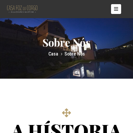
ÍCIO
ASAS
Sobre Nós
OBRE
ÓS
Casa
Sobre Nós
TÍCIAS
ONTACTOS
A HÍSTORIA