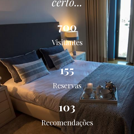
certo...
700
Visitantes
155
Reservas
103
Recomendações