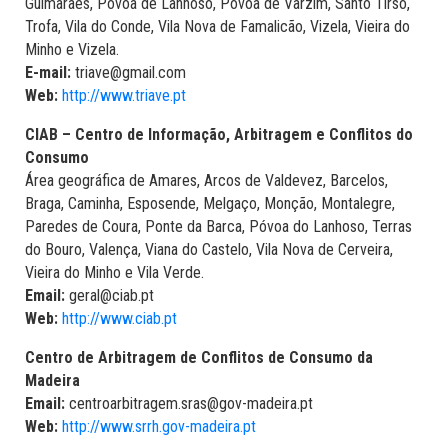
Guimarães, Póvoa de Lanhoso, Póvoa de Varzim, Santo Tirso,
Trofa, Vila do Conde, Vila Nova de Famalicão, Vizela, Vieira do
Minho e Vizela.
E-mail:
triave@gmail.com
Web:
http://www.triave.pt
CIAB – Centro de Informação, Arbitragem e Conflitos do
Consumo
Área geográfica de Amares, Arcos de Valdevez, Barcelos,
Braga, Caminha, Esposende, Melgaço, Monção, Montalegre,
Paredes de Coura, Ponte da Barca, Póvoa do Lanhoso, Terras
do Bouro, Valença, Viana do Castelo, Vila Nova de Cerveira,
Vieira do Minho e Vila Verde.
Email:
geral@ciab.pt
Web:
http://www.ciab.pt
Centro de Arbitragem de Conflitos de Consumo da
Madeira
Email:
centroarbitragem.sras@gov-madeira.pt
Web:
http://www.srrh.gov-madeira.pt