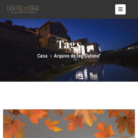
ÍCIO
ASAS
Tags
OBRE
ÓS
Casa
Arquivo de tag Outono"
TÍCIAS
ONTACTOS