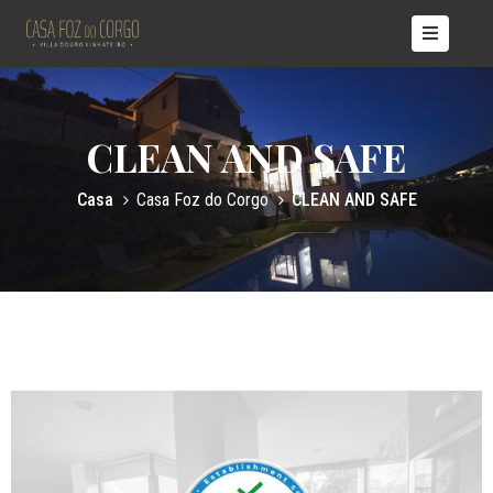
ÍCIO
ASAS
CLEAN AND SAFE
OBRE
ÓS
Casa
Casa Foz do Corgo
CLEAN AND SAFE
TÍCIAS
ONTACTOS