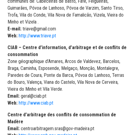
communes de: Cabeceiras de Basto, Fafe, Felgueiras,
Guimarães, Póvoa de Lanhoso, Póvoa de Varzim, Santo Tirso,
Trofa, Vila do Conde, Vila Nova de Famalicão, Vizela, Vieira do
Minho et Vizela .
E-mail:
triave@gmail.com
Web:
http://www.triave.pt
CIAB – Centre d’information, d’arbitrage et de conflits de
consommation
Zone géographique d’Amares, Arcos de Valdevez, Barcelos,
Braga, Caminha, Esposende, Melgaço, Monção, Montalegre,
Paredes de Coura, Ponte da Barca, Póvoa do Lanhoso, Terras
do Bouro, Valença, Viana do Castelo, Vila Nova de Cerveira,
Vieira do Minho et Vila Verde.
Email:
geral@ciab.pt
Web:
http://www.ciab.pt
Centre d’arbitrage des conflits de consommation de
Madère
Email:
centroarbitragem.sras@gov-madeira.pt