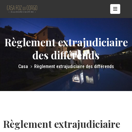
ÍCIO
ASAS
Règlement extrajudiciaire
OBRE
ÓS
des différends
TÍCIAS
Casa
Règlement extrajudiciaire des différends
ONTACTOS
Règlement extrajudiciaire